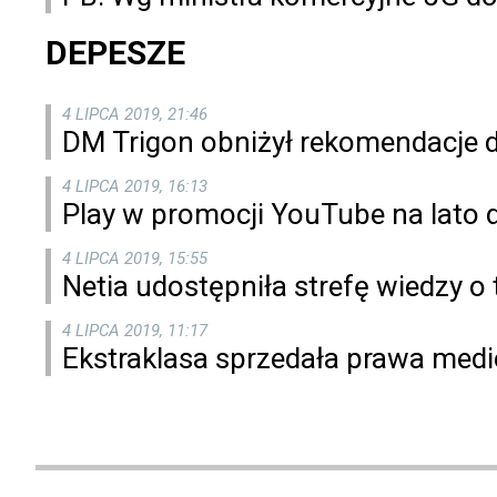
DEPESZE
4 LIPCA 2019, 21:46
DM Trigon obniżył rekomendacje dl
4 LIPCA 2019, 16:13
Play w promocji YouTube na lato 
4 LIPCA 2019, 15:55
Netia udostępniła strefę wiedzy
4 LIPCA 2019, 11:17
Ekstraklasa sprzedała prawa medio