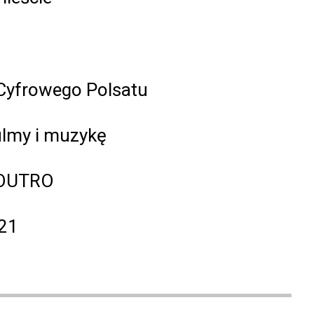
 Cyfrowego Polsatu
ilmy i muzykę
 YOUTRO
021