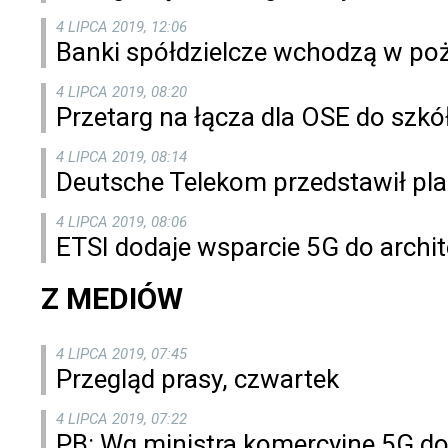
4 LIPCA 2019, 12:06
Banki spółdzielcze wchodzą w p
4 LIPCA 2019, 08:20
Przetarg na łącza dla OSE do szkó
4 LIPCA 2019, 08:14
Deutsche Telekom przedstawił pla
4 LIPCA 2019, 08:06
ETSI dodaje wsparcie 5G do archi
Z MEDIÓW
4 LIPCA 2019, 07:45
Przegląd prasy, czwartek
4 LIPCA 2019, 07:22
PB: Wg ministra komercyjne 5G do