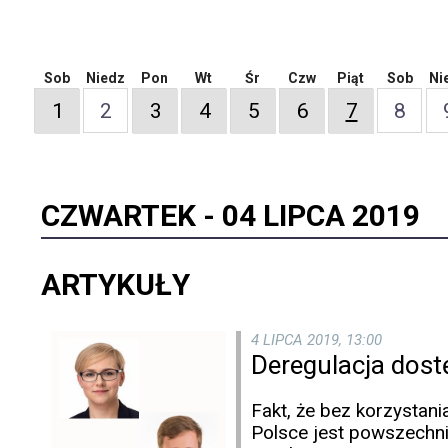
Sob
Niedz
Pon
Wt
Śr
Czw
Piąt
Sob
Ni
1
2
3
4
5
6
7
8
CZWARTEK -
04 LIPCA 2019
ARTYKUŁY
4 LIPCA 2019, 13:00
Deregulacja dost
Fakt, że bez korzystan
Polsce jest powszechni