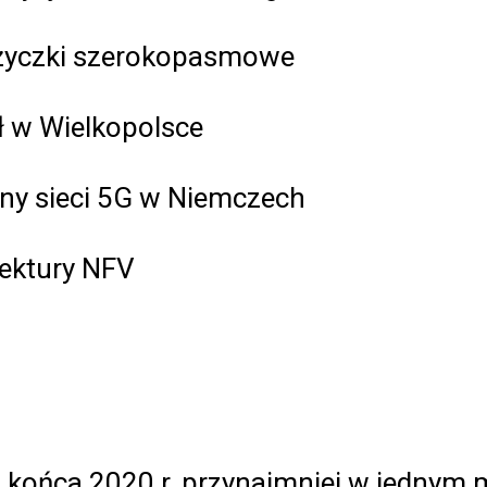
ożyczki szerokopasmowe
ł w Wielkopolsce
ny sieci 5G w Niemczech
tektury NFV
 końca 2020 r. przynajmniej w jednym 