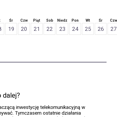
t
Śr
Czw
Piąt
Sob
Niedz
Pon
Wt
Śr
Cz
8
19
20
21
22
23
24
25
26
27
 dalej?
naczącą inwestycję telekomunikacyjną w
onywać. Tymczasem ostatnie działania