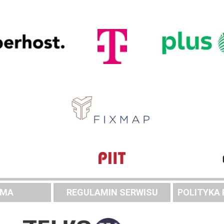
AMA
REGULAMIN SERWISU
POLITYKA