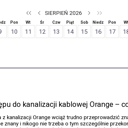
SIERPIEŃ 2026
edz
Pon
Wt
Śr
Czw
Piąt
Sob
Niedz
Pon
W
9
10
11
12
13
14
15
16
17
1
ępu do kanalizacji kablowej Orange – co
ia z kanalizacji Orange wciąż trudno przeprowadzić z
e znany i nikogo nie trzeba o tym szczególnie przek