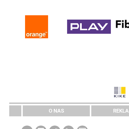
O NAS
REKL