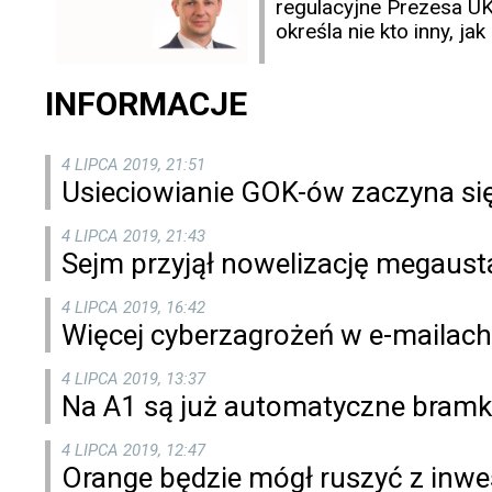
regulacyjne Prezesa UK
określa nie kto inny, j
INFORMACJE
4 LIPCA 2019, 21:51
Usieciowianie GOK-ów zaczyna się
4 LIPCA 2019, 21:43
Sejm przyjął nowelizację megaus
4 LIPCA 2019, 16:42
Więcej cyberzagrożeń w e-mailach
4 LIPCA 2019, 13:37
Na A1 są już automatyczne bramk
4 LIPCA 2019, 12:47
Orange będzie mógł ruszyć z inwe