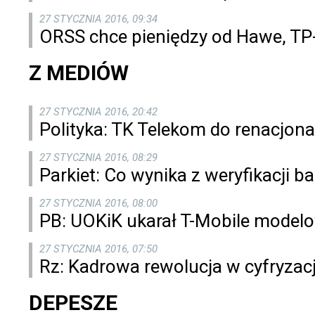
27 STYCZNIA 2016, 09:34
ORSS chce pieniędzy od Hawe, TP-T
Z MEDIÓW
27 STYCZNIA 2016, 20:42
Polityka: TK Telekom do renacjonal
27 STYCZNIA 2016, 08:29
Parkiet: Co wynika z weryfikacji b
27 STYCZNIA 2016, 08:00
PB: UOKiK ukarał T-Mobile model
27 STYCZNIA 2016, 07:50
Rz: Kadrowa rewolucja w cyfryzacj
DEPESZE