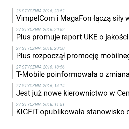
26 STYCZNIA 2016, 23:52
VimpelCom i MagaFon łączą siły w
27 STYCZNIA 2016, 20:52
Plus promuje raport UKE o jakośc
27 STYCZNIA 2016, 20:50
Plus rozpoczął promocję mobilne
27 STYCZNIA 2016, 18:56
T-Mobile poinformowała o zmianac
27 STYCZNIA 2016, 14:14
Jest już nowe kierownictwo w Ce
27 STYCZNIA 2016, 11:51
KIGEiT opublikowała stanowisko 