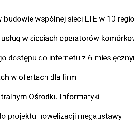
 budowie wspólnej sieci LTE w 10 regi
i usług w sieciach operatorów komórk
go dostępu do internetu z 6-miesięcz
h w ofertach dla firm
ntralnym Ośrodku Informatyki
do projektu nowelizacji megaustawy