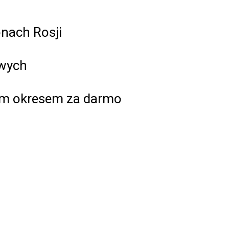
onach Rosji
owych
nym okresem za darmo