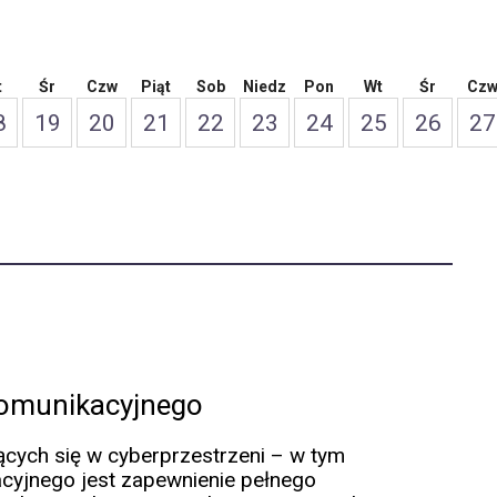
t
Śr
Czw
Piąt
Sob
Niedz
Pon
Wt
Śr
Cz
8
19
20
21
22
23
24
25
26
27
komunikacyjnego
cych się w cyberprzestrzeni – w tym
cyjnego jest zapewnienie pełnego