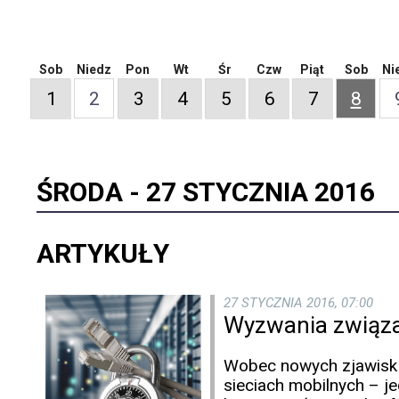
Sob
Niedz
Pon
Wt
Śr
Czw
Piąt
Sob
Ni
1
2
3
4
5
6
7
8
ŚRODA -
27 STYCZNIA 2016
ARTYKUŁY
27 STYCZNIA 2016, 07:00
Wyzwania związa
Wobec nowych zjawisk n
sieciach mobilnych – 