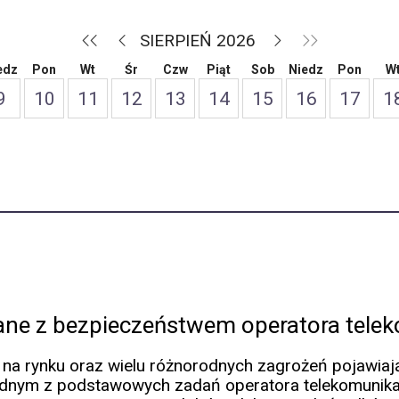
SIERPIEŃ 2026
edz
Pon
Wt
Śr
Czw
Piąt
Sob
Niedz
Pon
W
9
10
11
12
13
14
15
16
17
1
ne z bezpieczeństwem operatora tele
a rynku oraz wielu różnorodnych zagrożeń pojawiają
jednym z podstawowych zadań operatora telekomunika