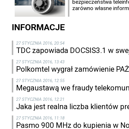
bezpieczeństwa telein
zarówno własne informacj
INFORMACJE
27 STYCZNIA 2016, 20:54
TDC zapowiada DOCSIS3.1 w swej 
27 STYCZNIA 2016, 13:43
Polkomtel wygrał zamówienie PA
27 STYCZNIA 2016, 12:55
Megaustawą we fraudy telekomun
27 STYCZNIA 2016, 12:21
Jaka jest realna liczba klientów pr
27 STYCZNIA 2016, 11:18
Pasmo 900 MHz do kupienia w No