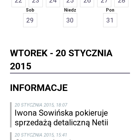
22
23
24
25
26
27
28
Sob
Niedz
Pon
29
30
31
WTOREK -
20 STYCZNIA
2015
INFORMACJE
20 STYCZNIA 2015, 18:07
Iwona Sowińska pokieruje
sprzedażą detaliczną Netii
20 STYCZNIA 2015, 15:41