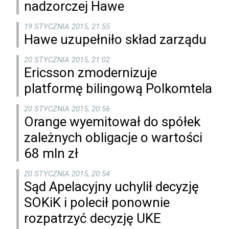
nadzorczej Hawe
19 STYCZNIA 2015, 21:55
Hawe uzupełniło skład zarządu
20 STYCZNIA 2015, 21:02
Ericsson zmodernizuje
platformę bilingową Polkomtela
20 STYCZNIA 2015, 20:56
Orange wyemitował do spółek
zależnych obligacje o wartości
68 mln zł
20 STYCZNIA 2015, 20:54
Sąd Apelacyjny uchylił decyzję
SOKiK i polecił ponownie
rozpatrzyć decyzję UKE