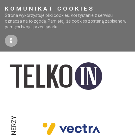
KOMUNIKAT COOKIES
Strona wykorzystuje pliki cookies. Korzystanie z serwisu
oznacza na to zgodę. Pamiętaj, że cookies zostaną zapisane w
pamięci twojej przeglądarki.
X
PARTNERZY