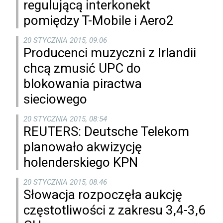
regulującą interkonekt
pomiędzy T-Mobile i Aero2
20 STYCZNIA 2015, 09:06
Producenci muzyczni z Irlandii
chcą zmusić UPC do
blokowania piractwa
sieciowego
20 STYCZNIA 2015, 08:54
REUTERS: Deutsche Telekom
planowało akwizycję
holenderskiego KPN
20 STYCZNIA 2015, 08:46
Słowacja rozpoczęła aukcję
częstotliwości z zakresu 3,4-3,6