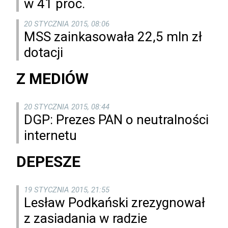
w 41 proc.
20 STYCZNIA 2015, 08:06
MSS zainkasowała 22,5 mln zł
dotacji
Z MEDIÓW
20 STYCZNIA 2015, 08:44
DGP: Prezes PAN o neutralności
internetu
DEPESZE
19 STYCZNIA 2015, 21:55
Lesław Podkański zrezygnował
z zasiadania w radzie