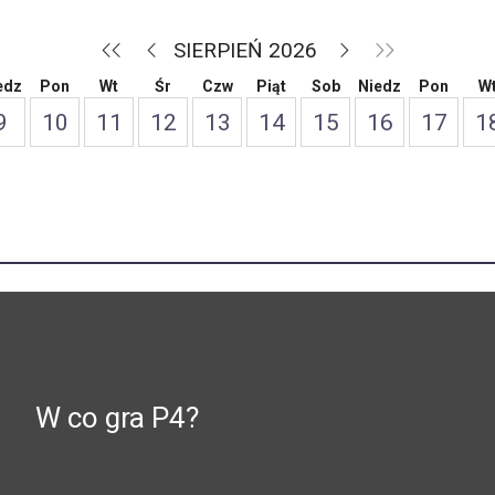
SIERPIEŃ 2026
edz
Pon
Wt
Śr
Czw
Piąt
Sob
Niedz
Pon
W
9
10
11
12
13
14
15
16
17
1
W co gra P4?