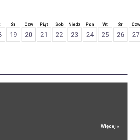
t
Śr
Czw
Piąt
Sob
Niedz
Pon
Wt
Śr
Cz
8
19
20
21
22
23
24
25
26
27
Więcej »