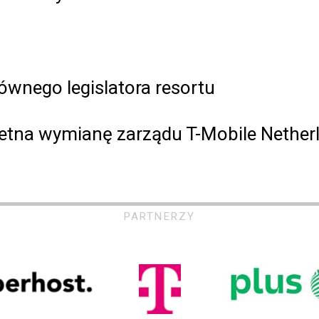
ównego legislatora resortu
tna wymianę zarządu T-Mobile Nether
PARTNERZY