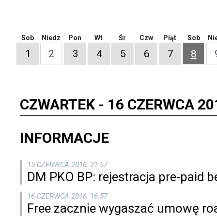
Sob
Niedz
Pon
Wt
Śr
Czw
Piąt
Sob
Ni
1
2
3
4
5
6
7
8
CZWARTEK -
16 CZERWCA 20
INFORMACJE
15 CZERWCA 2016, 21:57
DM PKO BP: rejestracja pre-paid 
16 CZERWCA 2016, 16:57
Free zacznie wygaszać umowę ro