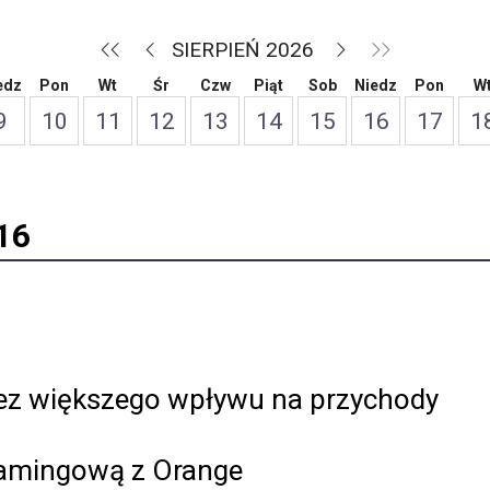
SIERPIEŃ 2026
edz
Pon
Wt
Śr
Czw
Piąt
Sob
Niedz
Pon
W
9
10
11
12
13
14
15
16
17
1
16
bez większego wpływu na przychody
amingową z Orange