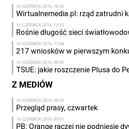
16 CZERWCA 2016, 16:45
Wirtualnemedia.pl: rząd zatrudni
16 CZERWCA 2016, 13:15
Rośnie długość sieci światłowod
16 CZERWCA 2016, 11:04
217 wniosków w pierwszym konku
16 CZERWCA 2016, 09:43
TSUE: jakie roszczenie Plusa do Pe
Z MEDIÓW
16 CZERWCA 2016, 09:20
Przegląd prasy, czwartek
16 CZERWCA 2016, 09:01
PB: Orange raczej nie podniesie d