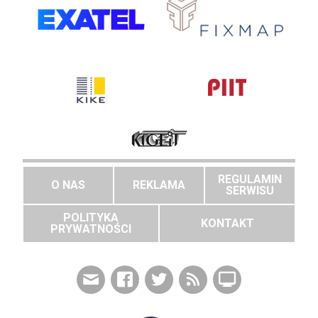
REGULAMIN
O NAS
REKLAMA
SERWISU
POLITYKA
KONTAKT
PRYWATNOŚCI