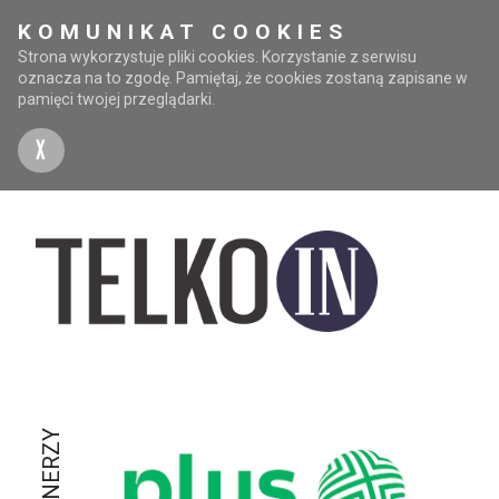
KOMUNIKAT COOKIES
Strona wykorzystuje pliki cookies. Korzystanie z serwisu
oznacza na to zgodę. Pamiętaj, że cookies zostaną zapisane w
pamięci twojej przeglądarki.
X
PARTNERZY