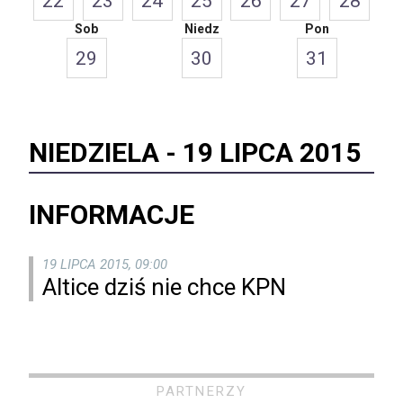
22
23
24
25
26
27
28
Sob
Niedz
Pon
29
30
31
NIEDZIELA -
19 LIPCA 2015
INFORMACJE
19 LIPCA 2015, 09:00
Altice dziś nie chce KPN
PARTNERZY