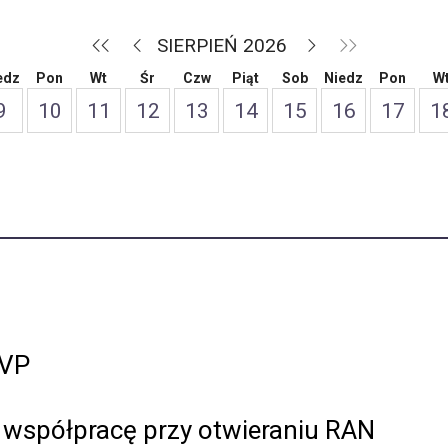
SIERPIEŃ 2026
edz
Pon
Wt
Śr
Czw
Piąt
Sob
Niedz
Pon
W
9
10
11
12
13
14
15
16
17
1
TVP
 współpracę przy otwieraniu RAN