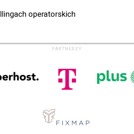
llingach operatorskich
PARTNERZY