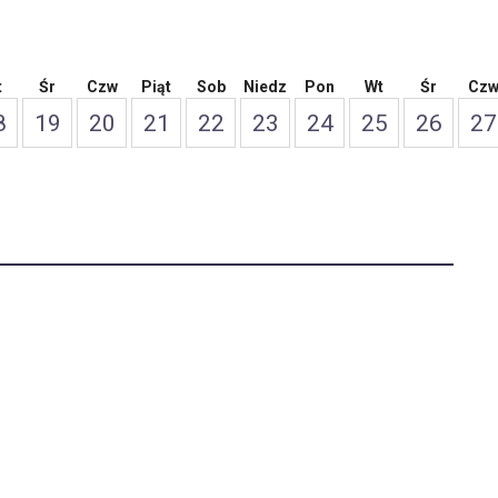
t
Śr
Czw
Piąt
Sob
Niedz
Pon
Wt
Śr
Cz
8
19
20
21
22
23
24
25
26
27