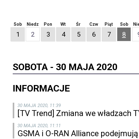
Sob
Niedz
Pon
Wt
Śr
Czw
Piąt
Sob
Ni
1
2
3
4
5
6
7
8
SOBOTA -
30 MAJA 2020
INFORMACJE
30 MAJA 2020, 11:39
[TV Trend] Zmiana we władzach 
30 MAJA 2020, 11:11
GSMA i O-RAN Alliance podejmują