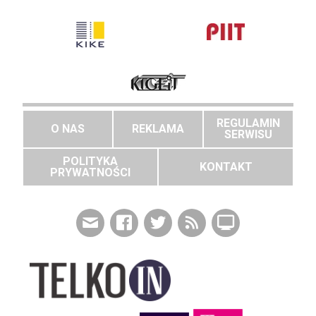
REGULAMIN
O NAS
REKLAMA
SERWISU
POLITYKA
KONTAKT
PRYWATNOŚCI