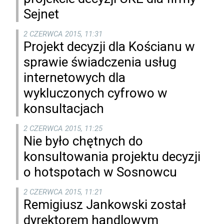
Sejnet
2 CZERWCA 2015, 11:31
Projekt decyzji dla Kościanu w
sprawie świadczenia usług
internetowych dla
wykluczonych cyfrowo w
konsultacjach
2 CZERWCA 2015, 11:25
Nie było chętnych do
konsultowania projektu decyzji
o hotspotach w Sosnowcu
2 CZERWCA 2015, 11:21
Remigiusz Jankowski został
dyrektorem handlowym