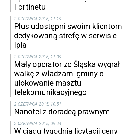
Fortinetu
2 CZERWCA 2015, 11:19
Plus udostępni swoim klientom
dedykowaną strefę w serwisie
Ipla
2 CZERWCA 2015, 11:09
Mały operator ze Śląska wygrał
walkę z władzami gminy o
ulokowanie masztu
telekomunikacyjnego
2 CZERWCA 2015, 10:51
Nanotel z doradcą prawnym
2 CZERWCA 2015, 09:24
W ciągu tygodnia licytacji ceny