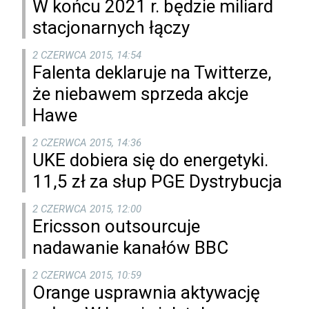
W końcu 2021 r. będzie miliard
stacjonarnych łączy
2 CZERWCA 2015, 14:54
Falenta deklaruje na Twitterze,
że niebawem sprzeda akcje
Hawe
2 CZERWCA 2015, 14:36
UKE dobiera się do energetyki.
11,5 zł za słup PGE Dystrybucja
2 CZERWCA 2015, 12:00
Ericsson outsourcuje
nadawanie kanałów BBC
2 CZERWCA 2015, 10:59
Orange usprawnia aktywację