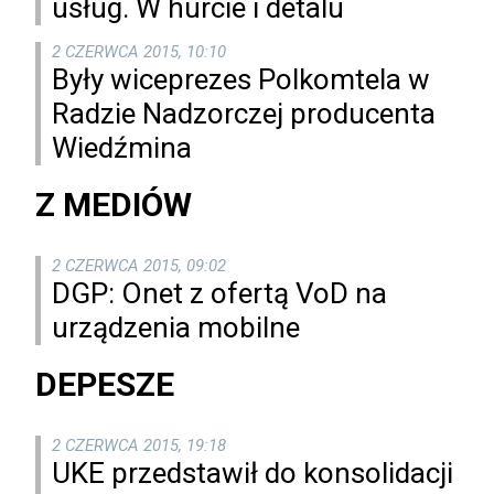
usług. W hurcie i detalu
2 CZERWCA 2015, 10:10
Były wiceprezes Polkomtela w
Radzie Nadzorczej producenta
Wiedźmina
Z MEDIÓW
2 CZERWCA 2015, 09:02
DGP: Onet z ofertą VoD na
urządzenia mobilne
DEPESZE
2 CZERWCA 2015, 19:18
UKE przedstawił do konsolidacji