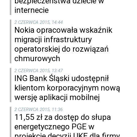
bezpieczeństwa dziecie w
internecie
2 CZERWCA 2015, 14:44
Nokia opracowała wskaźnik
migracji infrastruktury
operatorskiej do rozwiązań
chmurowych
2 CZERWCA 2015, 13:47
ING Bank Śląski udostępnił
klientom korporacyjnym nową
wersję aplikacji mobilnej
2 CZERWCA 2015, 11:36
11,55 zł za dostęp do słupa
energetycznego PGE w
projekcie decyzji UKE dla firmy