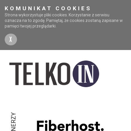
KOMUNIKAT COOKIES
Strona wykorzystuje pliki cookies. Korzystanie z serwisu
oznacza na to zgodę. Pamiętaj, że cookies zostaną zapisane w
pamięci twojej przeglądarki.
X
PARTNERZY