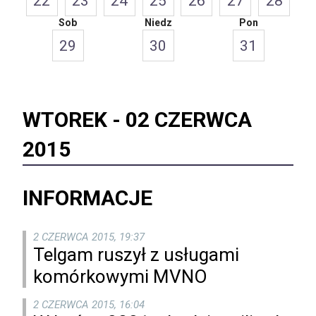
22
23
24
25
26
27
28
Sob
Niedz
Pon
29
30
31
WTOREK -
02 CZERWCA
2015
INFORMACJE
2 CZERWCA 2015, 19:37
Telgam ruszył z usługami
komórkowymi MVNO
2 CZERWCA 2015, 16:04