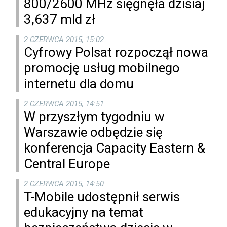
800/2600 MHz sięgnęła dzisiaj
3,637 mld zł
2 CZERWCA 2015, 15:02
Cyfrowy Polsat rozpoczął nowa
promocję usług mobilnego
internetu dla domu
2 CZERWCA 2015, 14:51
W przyszłym tygodniu w
Warszawie odbędzie się
konferencja Capacity Eastern &
Central Europe
2 CZERWCA 2015, 14:50
T-Mobile udostępnił serwis
edukacyjny na temat