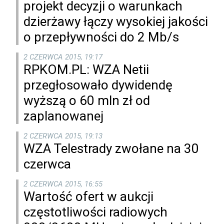
projekt decyzji o warunkach
dzierżawy łączy wysokiej jakości
o przepływności do 2 Mb/s
2 CZERWCA 2015, 19:17
RPKOM.PL: WZA Netii
przegłosowało dywidendę
wyższą o 60 mln zł od
zaplanowanej
2 CZERWCA 2015, 19:13
WZA Telestrady zwołane na 30
czerwca
2 CZERWCA 2015, 16:55
Wartość ofert w aukcji
częstotliwości radiowych