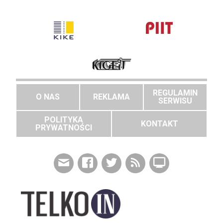
REGULAMIN
O NAS
REKLAMA
SERWISU
POLITYKA
KONTAKT
PRYWATNOŚCI