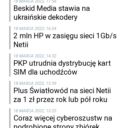
18 MARCA 2022, 17:58
Beskid Media stawia na
ukraińskie dekodery
18 MARCA 2022, 16:04
2 mln HP w zasięgu sieci 1Gb/s
Netii
18 MARCA 2022, 14:32
PKP utrudnia dystrybucję kart
SIM dla uchodźców
18 MARCA 2022, 13:39
Plus Światłowód na sieci Netii
za 1 zł przez rok lub pół roku
18 MARCA 2022, 13:25
Coraz więcej cyberoszustw na
podrobione strony zbiórek