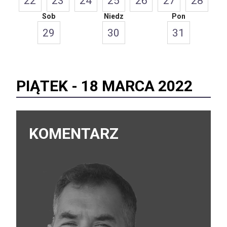
22
23
24
25
26
27
28
Sob
Niedz
Pon
29
30
31
PIĄTEK -
18 MARCA 2022
KOMENTARZ