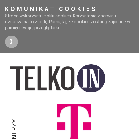
KOMUNIKAT COOKIES
Strona wykorzystuje pliki cookies. Korzystanie z serwisu
oznacza na to zgodę. Pamiętaj, że cookies zostaną zapisane w
pamięci twojej przeglądarki.
X
PARTNERZY