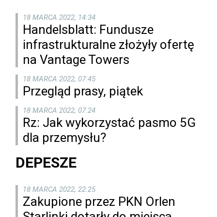
18 MARCA 2022, 14:34
Handelsblatt: Fundusze
infrastrukturalne złożyły ofertę
na Vantage Towers
18 MARCA 2022, 07:45
Przegląd prasy, piątek
18 MARCA 2022, 07:24
Rz: Jak wykorzystać pasmo 5G
dla przemysłu?
DEPESZE
18 MARCA 2022, 22:25
Zakupione przez PKN Orlen
Starlinki dotarły do miejsca