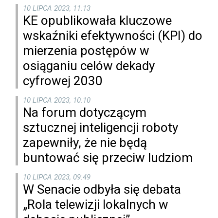
10 LIPCA 2023, 11:13
KE opublikowała kluczowe
wskaźniki efektywności (KPI) do
mierzenia postępów w
osiąganiu celów dekady
cyfrowej 2030
10 LIPCA 2023, 10:10
Na forum dotyczącym
sztucznej inteligencji roboty
zapewniły, że nie będą
buntować się przeciw ludziom
10 LIPCA 2023, 09:49
W Senacie odbyła się debata
„Rola telewizji lokalnych w