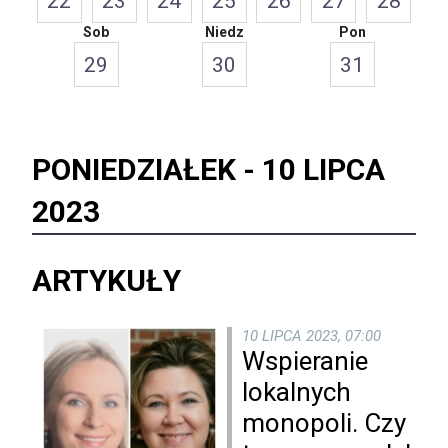
22
23
24
25
26
27
28
Sob
Niedz
Pon
29
30
31
PONIEDZIAŁEK -
10 LIPCA
2023
ARTYKUŁY
10 LIPCA 2023, 07:00
Wspieranie
lokalnych
monopoli. Czy