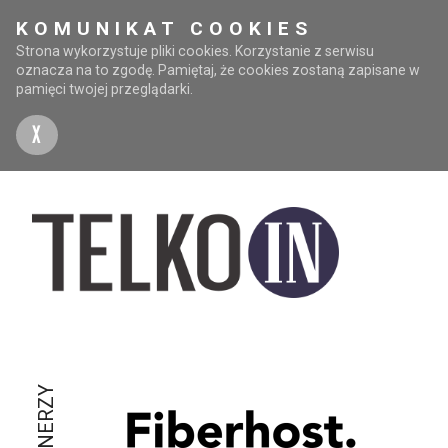
KOMUNIKAT COOKIES
Strona wykorzystuje pliki cookies. Korzystanie z serwisu
oznacza na to zgodę. Pamiętaj, że cookies zostaną zapisane w
pamięci twojej przeglądarki.
X
PARTNERZY