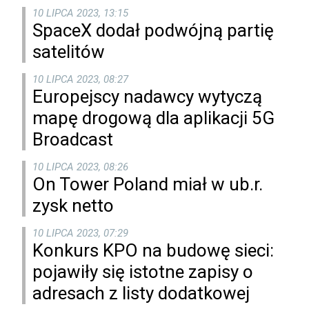
10 LIPCA 2023, 13:15
SpaceX dodał podwójną partię
satelitów
10 LIPCA 2023, 08:27
Europejscy nadawcy wytyczą
mapę drogową dla aplikacji 5G
Broadcast
10 LIPCA 2023, 08:26
On Tower Poland miał w ub.r.
zysk netto
10 LIPCA 2023, 07:29
Konkurs KPO na budowę sieci:
pojawiły się istotne zapisy o
adresach z listy dodatkowej