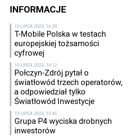
INFORMACJE
10 LIPCA 2023, 16:29
T-Mobile Polska w testach
europejskiej tożsamości
cyfrowej
10 LIPCA 2023, 14:12
Połczyn-Zdrój pytał o
światłowód trzech operatorów,
a odpowiedział tylko
Światłowód Inwestycje
10 LIPCA 2023, 13:45
Grupa P4 wyciska drobnych
inwestorów