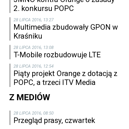
2. konkursu POPC
28 LIPCA 2016, 13:27
Multimedia zbudowały GPON w
Kraśniku
28 LIPCA 2016, 13:08
T-Mobile rozbudowuje LTE
28 LIPCA 2016, 12:54
Piąty projekt Orange z dotacją z
POPC, a trzeci ITV Media
Z MEDIÓW
28 LIPCA 2016, 08:50
Przegląd prasy, czwartek