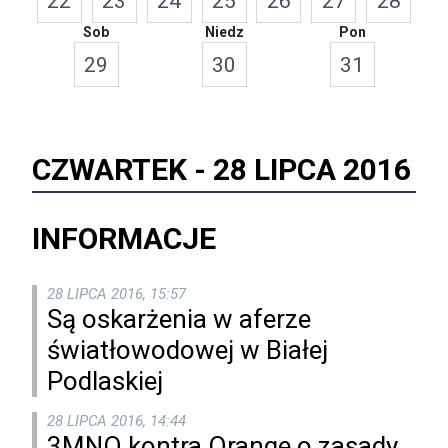
22
23
24
25
26
27
28
Sob
Niedz
Pon
29
30
31
CZWARTEK -
28 LIPCA 2016
INFORMACJE
28 LIPCA 2016, 15:57
Są oskarżenia w aferze
światłowodowej w Białej
Podlaskiej
28 LIPCA 2016, 14:44
3MNO kontra Orange o zasady