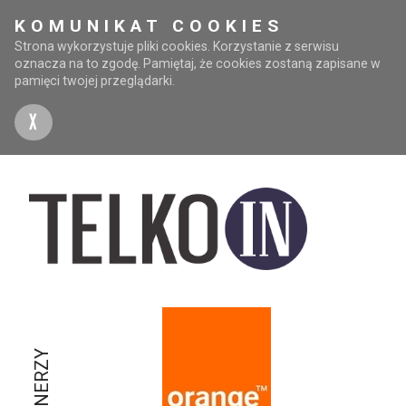
KOMUNIKAT COOKIES
Strona wykorzystuje pliki cookies. Korzystanie z serwisu
oznacza na to zgodę. Pamiętaj, że cookies zostaną zapisane w
pamięci twojej przeglądarki.
X
PARTNERZY