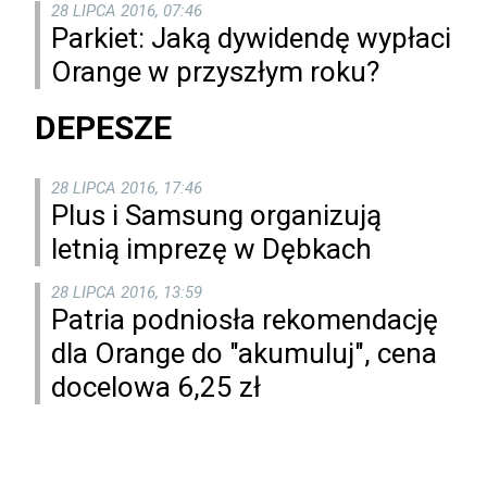
28 LIPCA 2016, 07:46
Parkiet: Jaką dywidendę wypłaci
Orange w przyszłym roku?
DEPESZE
28 LIPCA 2016, 17:46
Plus i Samsung organizują
letnią imprezę w Dębkach
28 LIPCA 2016, 13:59
Patria podniosła rekomendację
dla Orange do "akumuluj", cena
docelowa 6,25 zł