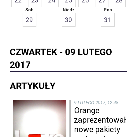
22
23
24
25
26
27
28
Sob
Niedz
Pon
29
30
31
CZWARTEK -
09 LUTEGO
2017
ARTYKUŁY
9 LUTEGO 2017, 12:48
Orange
zaprezentował
nowe pakiety