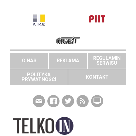
REGULAMIN
O NAS
REKLAMA
SERWISU
POLITYKA
KONTAKT
PRYWATNOŚCI