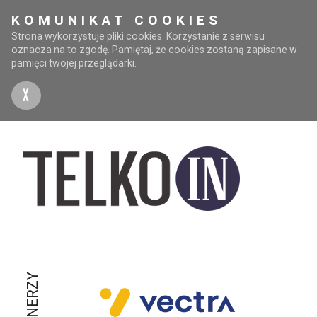
KOMUNIKAT COOKIES
Strona wykorzystuje pliki cookies. Korzystanie z serwisu
oznacza na to zgodę. Pamiętaj, że cookies zostaną zapisane w
pamięci twojej przeglądarki.
X
PARTNERZY