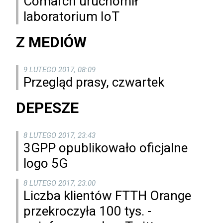
Comarch uruchomił
laboratorium IoT
Z MEDIÓW
9 LUTEGO 2017, 08:09
Przegląd prasy, czwartek
DEPESZE
8 LUTEGO 2017, 23:43
3GPP opublikowało oficjalne
logo 5G
8 LUTEGO 2017, 23:00
Liczba klientów FTTH Orange
przekroczyła 100 tys. -