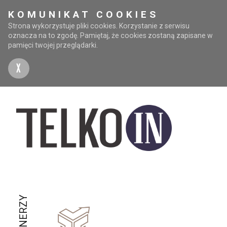
KOMUNIKAT COOKIES
Strona wykorzystuje pliki cookies. Korzystanie z serwisu
oznacza na to zgodę. Pamiętaj, że cookies zostaną zapisane w
pamięci twojej przeglądarki.
X
PARTNERZY