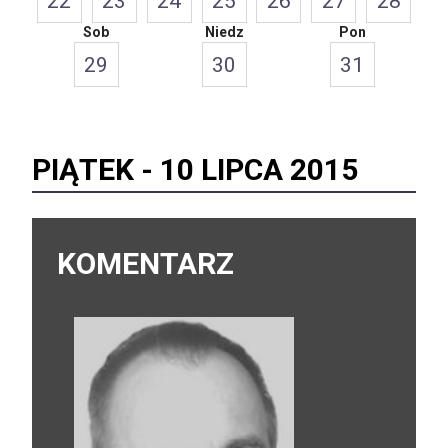
22
23
24
25
26
27
28
Sob
Niedz
Pon
29
30
31
PIĄTEK -
10 LIPCA 2015
KOMENTARZ