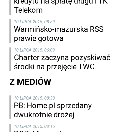
kredytu na spłatę długu i TK
Telekom
10 LIPCA 2015, 08:59
Warmińsko-mazurska RSS
prawie gotowa
10 LIPCA 2015, 06:09
Charter zaczyna pozyskiwać
środki na przejęcie TWC
Z MEDIÓW
10 LIPCA 2015, 08:38
PB: Home.pl sprzedany
dwukrotnie drożej
10 LIPCA 2015, 08:16