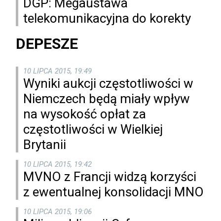
DGP: Megaustawa
telekomunikacyjna do korekty
DEPESZE
10 LIPCA 2015, 19:49
Wyniki aukcji częstotliwości w
Niemczech będą miały wpływ
na wysokość opłat za
częstotliwości w Wielkiej
Brytanii
10 LIPCA 2015, 19:42
MVNO z Francji widzą korzyści
z ewentualnej konsolidacji MNO
10 LIPCA 2015, 19:06