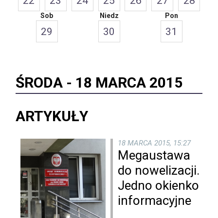
22
23
24
25
26
27
28
Sob
Niedz
Pon
29
30
31
ŚRODA -
18 MARCA 2015
ARTYKUŁY
18 MARCA 2015, 15:27
Megaustawa
do nowelizacji.
Jedno okienko
informacyjne