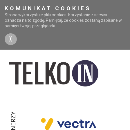
KOMUNIKAT COOKIES
Strona wykorzystuje pliki cookies. Korzystanie z serwisu
oznacza na to zgodę. Pamiętaj, że cookies zostaną zapisane w
pamięci twojej przeglądarki.
X
PARTNERZY