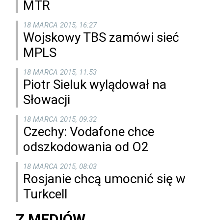
MTR
18 MARCA 2015, 16:27
Wojskowy TBS zamówi sieć
MPLS
18 MARCA 2015, 11:53
Piotr Sieluk wylądował na
Słowacji
18 MARCA 2015, 09:32
Czechy: Vodafone chce
odszkodowania od O2
18 MARCA 2015, 08:03
Rosjanie chcą umocnić się w
Turkcell
Z MEDIÓW