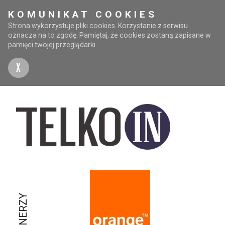
KOMUNIKAT COOKIES
Strona wykorzystuje pliki cookies. Korzystanie z serwisu
oznacza na to zgodę. Pamiętaj, że cookies zostaną zapisane w
pamięci twojej przeglądarki.
X
PARTNERZY