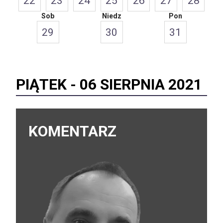
22
23
24
25
26
27
28
Sob
Niedz
Pon
29
30
31
PIĄTEK -
06 SIERPNIA 2021
KOMENTARZ