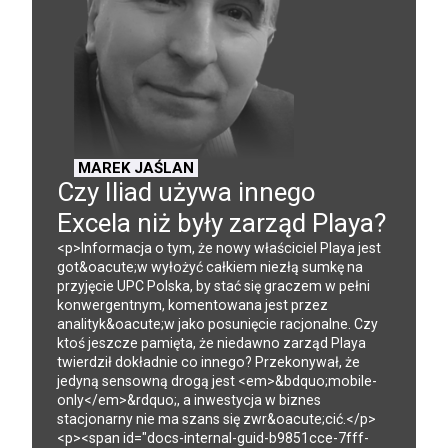
MAREK JAŚLAN
Czy Iliad używa innego
Excela niż były zarząd Playa?
<p>Informacja o tym, że nowy właściciel Playa jest
got&oacute;w wyłożyć całkiem niezłą sumkę na
przyjęcie UPC Polska, by stać się graczem w pełni
konwergentnym, komentowana jest przez
analityk&oacute;w jako posunięcie racjonalne. Czy
ktoś jeszcze pamięta, że niedawno zarząd Playa
twierdził dokładnie co innego? Przekonywał, że
jedyną sensowną drogą jest <em>&bdquo;mobile-
only</em>&rdquo;, a inwestycja w biznes
stacjonarny nie ma szans się zwr&oacute;cić.</p>
<p><span id="docs-internal-guid-b9851cce-7fff-