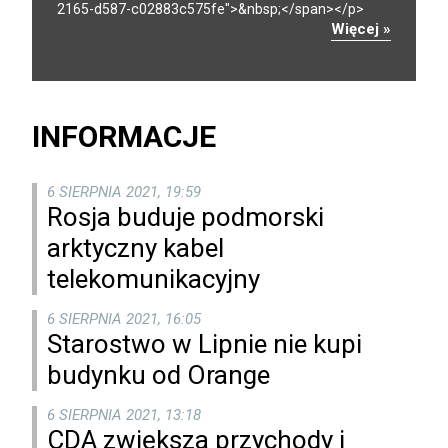
2165-d587-c02883c575fe">&nbsp;</span></p>
Więcej »
INFORMACJE
6 SIERPNIA 2021, 19:59
Rosja buduje podmorski
arktyczny kabel
telekomunikacyjny
6 SIERPNIA 2021, 16:05
Starostwo w Lipnie nie kupi
budynku od Orange
6 SIERPNIA 2021, 13:18
CDA zwiększa przychody i