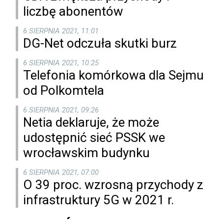
liczbę abonentów
6 SIERPNIA 2021, 11:01
DG-Net odczuła skutki burz
6 SIERPNIA 2021, 10:25
Telefonia komórkowa dla Sejmu
od Polkomtela
6 SIERPNIA 2021, 09:26
Netia deklaruje, że może
udostępnić sieć PSSK we
wrocławskim budynku
6 SIERPNIA 2021, 07:00
O 39 proc. wzrosną przychody z
infrastruktury 5G w 2021 r.