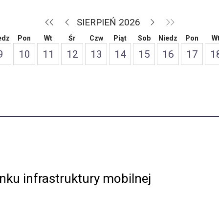
SIERPIEŃ 2026
edz
Pon
Wt
Śr
Czw
Piąt
Sob
Niedz
Pon
W
9
10
11
12
13
14
15
16
17
1
ku infrastruktury mobilnej