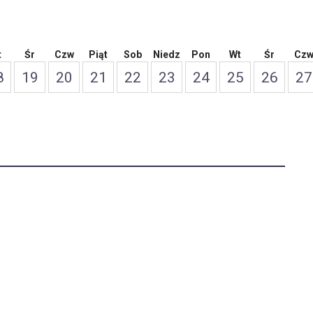
t
Śr
Czw
Piąt
Sob
Niedz
Pon
Wt
Śr
Cz
8
19
20
21
22
23
24
25
26
27