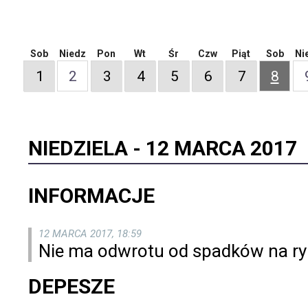
Sob
Niedz
Pon
Wt
Śr
Czw
Piąt
Sob
Ni
1
2
3
4
5
6
7
8
NIEDZIELA -
12 MARCA 2017
INFORMACJE
12 MARCA 2017, 18:59
Nie ma odwrotu od spadków na ryn
DEPESZE