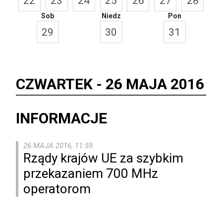
22
23
24
25
26
27
28
Sob
Niedz
Pon
29
30
31
CZWARTEK -
26 MAJA 2016
INFORMACJE
26 MAJA 2016, 11:59
Rządy krajów UE za szybkim
przekazaniem 700 MHz
operatorom