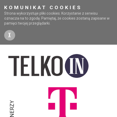
KOMUNIKAT COOKIES
Strona wykorzystuje pliki cookies. Korzystanie z serwisu
oznacza na to zgodę. Pamiętaj, że cookies zostaną zapisane w
pamięci twojej przeglądarki.
X
PARTNERZY