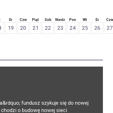
t
Śr
Czw
Piąt
Sob
Niedz
Pon
Wt
Śr
Cz
8
19
20
21
22
23
24
25
26
27
a&rdquo; fundusz szykuje się do nowej
e chodzi o budowę nowej sieci