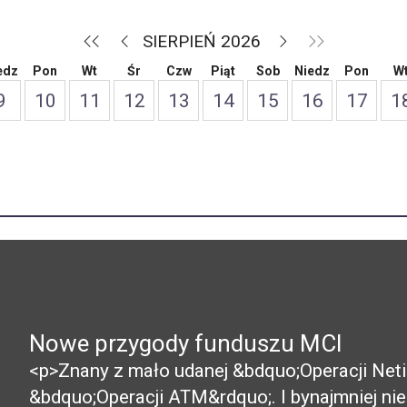
SIERPIEŃ 2026
edz
Pon
Wt
Śr
Czw
Piąt
Sob
Niedz
Pon
W
9
10
11
12
13
14
15
16
17
1
Nowe przygody funduszu MCI
<p>Znany z mało udanej &bdquo;Operacji Neti
&bdquo;Operacji ATM&rdquo;. I bynajmniej ni