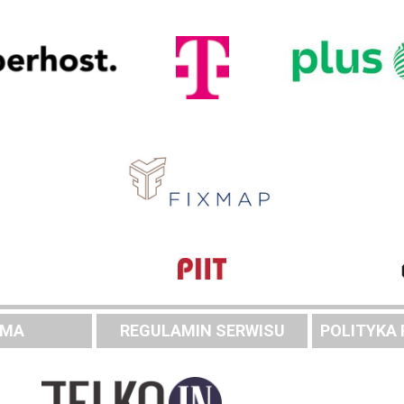
AMA
REGULAMIN SERWISU
POLITYKA