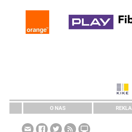
O NAS
REKL