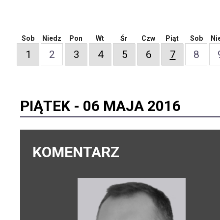
Sob
Niedz
Pon
Wt
Śr
Czw
Piąt
Sob
Ni
1
2
3
4
5
6
7
8
PIĄTEK -
06 MAJA 2016
KOMENTARZ