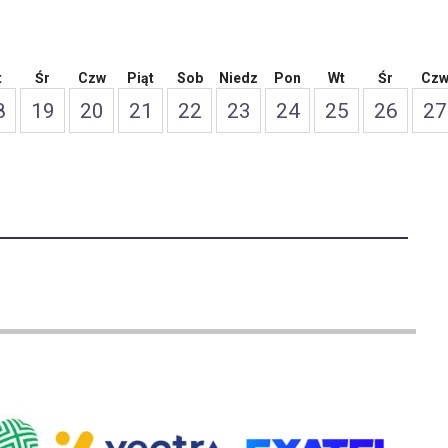
t
Śr
Czw
Piąt
Sob
Niedz
Pon
Wt
Śr
Cz
8
19
20
21
22
23
24
25
26
27