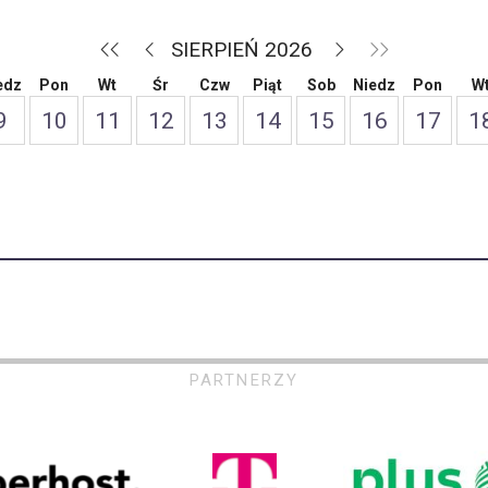
SIERPIEŃ 2026
edz
Pon
Wt
Śr
Czw
Piąt
Sob
Niedz
Pon
W
9
10
11
12
13
14
15
16
17
1
PARTNERZY