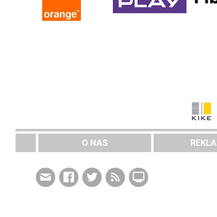
O NAS
REKL