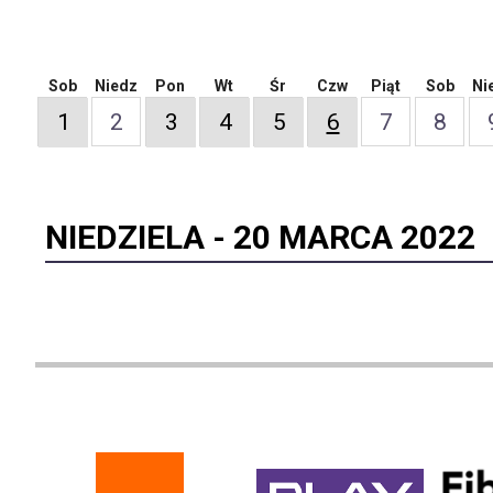
Sob
Niedz
Pon
Wt
Śr
Czw
Piąt
Sob
Ni
1
2
3
4
5
6
7
8
NIEDZIELA -
20 MARCA 2022