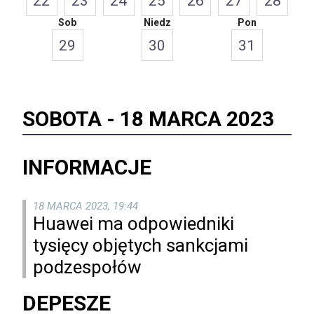
22
23
24
25
26
27
28
Sob
Niedz
Pon
29
30
31
SOBOTA -
18 MARCA 2023
INFORMACJE
18 MARCA 2023, 19:44
Huawei ma odpowiedniki
tysięcy objętych sankcjami
podzespołów
DEPESZE