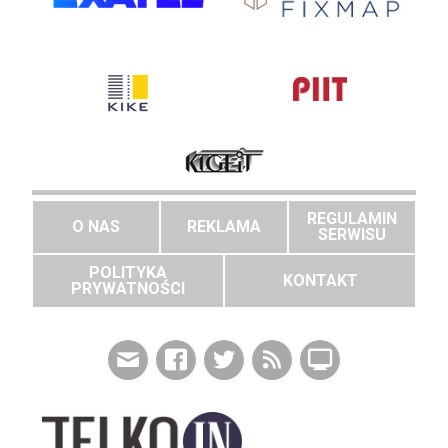
REGULAMIN
O NAS
REKLAMA
SERWISU
POLITYKA
KONTAKT
PRYWATNOŚCI