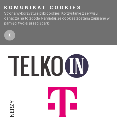
KOMUNIKAT COOKIES
Strona wykorzystuje pliki cookies. Korzystanie z serwisu
oznacza na to zgodę. Pamiętaj, że cookies zostaną zapisane w
pamięci twojej przeglądarki.
X
PARTNERZY