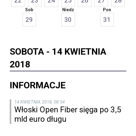
22
23
24
25
26
27
28
Sob
Niedz
Pon
29
30
31
SOBOTA -
14 KWIETNIA
2018
INFORMACJE
14 KWIETNIA 2018, 08:54
Włoski Open Fiber sięga po 3,5
mld euro długu