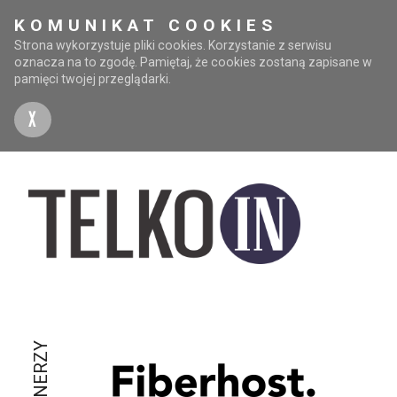
KOMUNIKAT COOKIES
Strona wykorzystuje pliki cookies. Korzystanie z serwisu
oznacza na to zgodę. Pamiętaj, że cookies zostaną zapisane w
pamięci twojej przeglądarki.
X
PARTNERZY