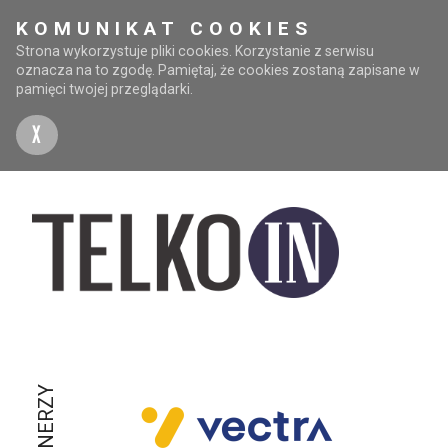
KOMUNIKAT COOKIES
Strona wykorzystuje pliki cookies. Korzystanie z serwisu
oznacza na to zgodę. Pamiętaj, że cookies zostaną zapisane w
pamięci twojej przeglądarki.
X
PARTNERZY