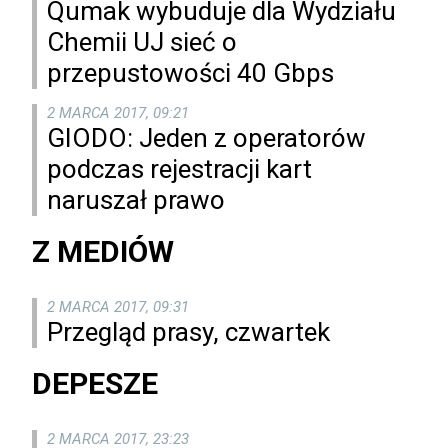
Qumak wybuduje dla Wydziału
Chemii UJ sieć o
przepustowości 40 Gbps
2 MARCA 2017, 09:21
GIODO: Jeden z operatorów
podczas rejestracji kart
naruszał prawo
Z MEDIÓW
2 MARCA 2017, 09:31
Przegląd prasy, czwartek
DEPESZE
2 MARCA 2017, 23:23