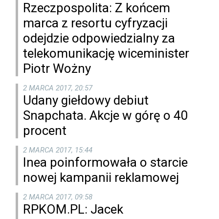
Rzeczpospolita: Z końcem
marca z resortu cyfryzacji
odejdzie odpowiedzialny za
telekomunikację wiceminister
Piotr Wożny
2 MARCA 2017, 20:57
Udany giełdowy debiut
Snapchata. Akcje w górę o 40
procent
2 MARCA 2017, 15:44
Inea poinformowała o starcie
nowej kampanii reklamowej
2 MARCA 2017, 09:58
RPKOM.PL: Jacek