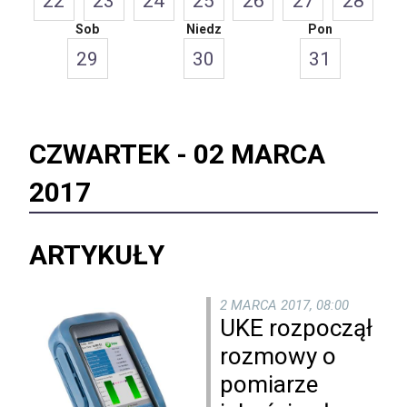
22
23
24
25
26
27
28
Sob
Niedz
Pon
29
30
31
CZWARTEK -
02 MARCA
2017
ARTYKUŁY
2 MARCA 2017, 08:00
UKE rozpoczął
rozmowy o
pomiarze