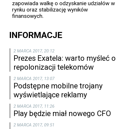
zapowiada walkę o odzyskanie udziałów w
rynku oraz stabilizację wyników
finansowych.
INFORMACJE
2 MARCA 2017, 20:12
Prezes Exatela: warto myśleć o
repolonizacji telekomów
2 MARCA 2017, 13:07
Podstępne mobilne trojany
wyświetlające reklamy
2 MARCA 2017, 11:26
Play będzie miał nowego CFO
2 MARCA 2017, 09:51