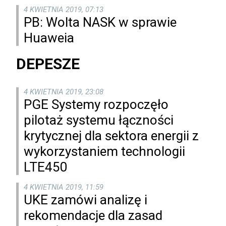
4 KWIETNIA 2019, 07:13
PB: Wolta NASK w sprawie
Huaweia
DEPESZE
4 KWIETNIA 2019, 23:08
PGE Systemy rozpoczęło
pilotaż systemu łączności
krytycznej dla sektora energii z
wykorzystaniem technologii
LTE450
4 KWIETNIA 2019, 11:59
UKE zamówi analizę i
rekomendacje dla zasad