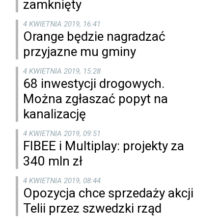
zamknięty
4 KWIETNIA 2019, 16:41
Orange będzie nagradzać
przyjazne mu gminy
4 KWIETNIA 2019, 15:28
68 inwestycji drogowych.
Można zgłaszać popyt na
kanalizację
4 KWIETNIA 2019, 09:51
FIBEE i Multiplay: projekty za
340 mln zł
4 KWIETNIA 2019, 08:44
Opozycja chce sprzedaży akcji
Telii przez szwedzki rząd