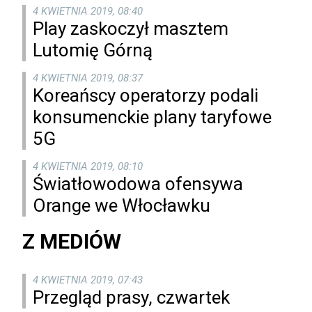
4 KWIETNIA 2019, 08:40
Play zaskoczył masztem
Lutomię Górną
4 KWIETNIA 2019, 08:37
Koreańscy operatorzy podali
konsumenckie plany taryfowe
5G
4 KWIETNIA 2019, 08:10
Światłowodowa ofensywa
Orange we Włocławku
Z MEDIÓW
4 KWIETNIA 2019, 07:43
Przegląd prasy, czwartek