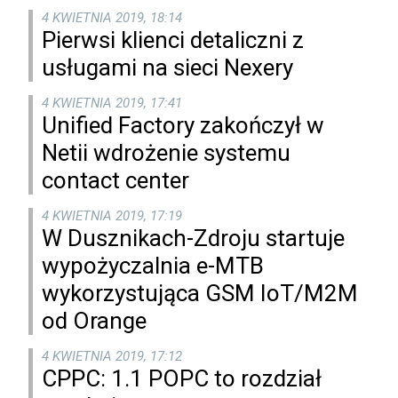
4 KWIETNIA 2019, 18:14
Pierwsi klienci detaliczni z
usługami na sieci Nexery
4 KWIETNIA 2019, 17:41
Unified Factory zakończył w
Netii wdrożenie systemu
contact center
4 KWIETNIA 2019, 17:19
W Dusznikach-Zdroju startuje
wypożyczalnia e-MTB
wykorzystująca GSM IoT/M2M
od Orange
4 KWIETNIA 2019, 17:12
CPPC: 1.1 POPC to rozdział