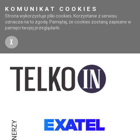
KOMUNIKAT COOKIES
Strona wykorzystuje pliki cookies. Korzystanie z serwisu
oznacza na to zgodę. Pamiętaj, że cookies zostaną zapisane w
pamięci twojej przeglądarki.
X
PARTNERZY