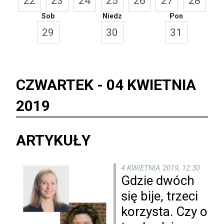
22
23
24
25
26
27
28
Sob
Niedz
Pon
29
30
31
CZWARTEK -
04 KWIETNIA
2019
ARTYKUŁY
4 KWIETNIA 2019, 12:30
Gdzie dwóch
się bije, trzeci
korzysta. Czy o