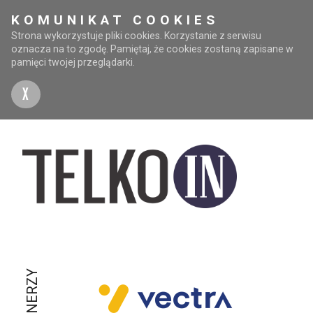
KOMUNIKAT COOKIES
Strona wykorzystuje pliki cookies. Korzystanie z serwisu
oznacza na to zgodę. Pamiętaj, że cookies zostaną zapisane w
pamięci twojej przeglądarki.
X
PARTNERZY