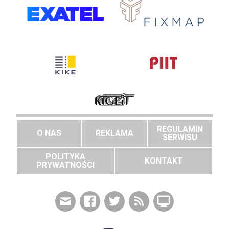
REGULAMIN
O NAS
REKLAMA
SERWISU
POLITYKA
KONTAKT
PRYWATNOŚCI