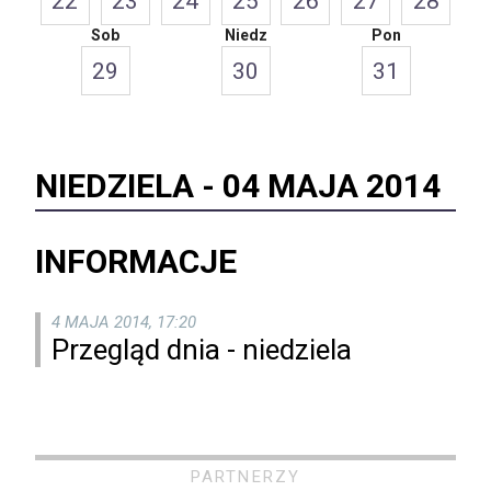
22
23
24
25
26
27
28
Sob
Niedz
Pon
29
30
31
NIEDZIELA -
04 MAJA 2014
INFORMACJE
4 MAJA 2014, 17:20
Przegląd dnia - niedziela
PARTNERZY