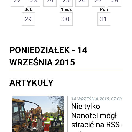
22
23
24
25
26
27
28
Sob
Niedz
Pon
29
30
31
PONIEDZIAŁEK -
14
WRZEŚNIA 2015
ARTYKUŁY
14 WRZEŚNIA 2015, 07:00
Nie tylko
Nanotel mógł
stracić na RSS-