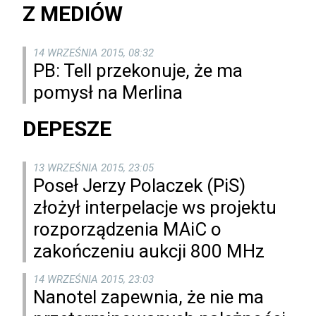
Z MEDIÓW
14 WRZEŚNIA 2015, 08:32
PB: Tell przekonuje, że ma
pomysł na Merlina
DEPESZE
13 WRZEŚNIA 2015, 23:05
Poseł Jerzy Polaczek (PiS)
złożył interpelacje ws projektu
rozporządzenia MAiC o
zakończeniu aukcji 800 MHz
14 WRZEŚNIA 2015, 23:03
Nanotel zapewnia, że nie ma