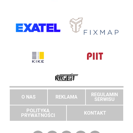
REGULAMIN
O NAS
REKLAMA
SERWISU
POLITYKA
KONTAKT
PRYWATNOŚCI