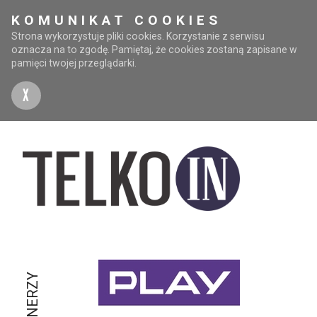
KOMUNIKAT COOKIES
Strona wykorzystuje pliki cookies. Korzystanie z serwisu
oznacza na to zgodę. Pamiętaj, że cookies zostaną zapisane w
pamięci twojej przeglądarki.
X
PARTNERZY