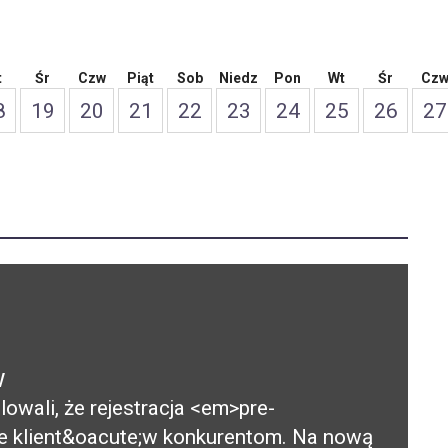
t
Śr
Czw
Piąt
Sob
Niedz
Pon
Wt
Śr
Cz
8
19
20
21
22
23
24
25
26
27
w
owali, że rejestracja <em>pre-
e klient&oacute;w konkurentom. Na nową