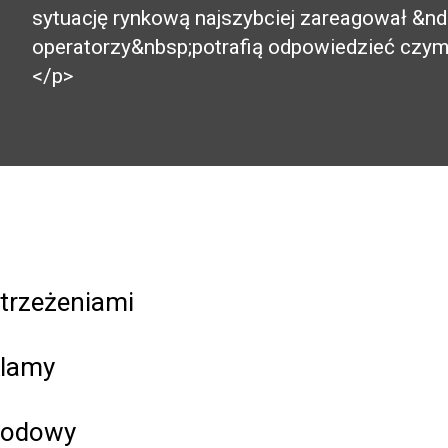
sytuację rynkową najszybciej zareagował &ndas
operatorzy&nbsp;potrafią odpowiedzieć czym
</p>
strzeżeniami
klamy
wodowy