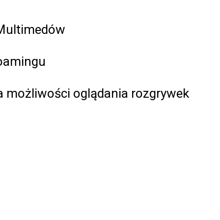
 Multimedów
roamingu
a możliwości oglądania rozgrywek