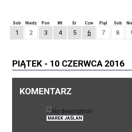
Sob
Niedz
Pon
Wt
Śr
Czw
Piąt
Sob
Ni
1
2
3
4
5
6
7
8
PIĄTEK -
10 CZERWCA 2016
KOMENTARZ
MAREK JAŚLAN