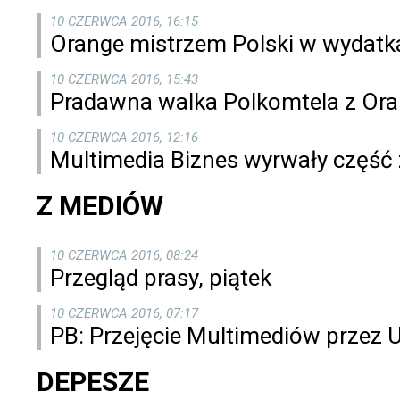
10 CZERWCA 2016, 16:15
Orange mistrzem Polski w wydat
10 CZERWCA 2016, 15:43
Pradawna walka Polkomtela z Ora
10 CZERWCA 2016, 12:16
Multimedia Biznes wyrwały część
Z MEDIÓW
10 CZERWCA 2016, 08:24
Przegląd prasy, piątek
10 CZERWCA 2016, 07:17
PB: Przejęcie Multimediów przez U
DEPESZE