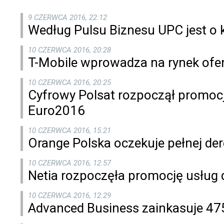
9 CZERWCA 2016, 22:12
Według Pulsu Biznesu UPC jest o
10 CZERWCA 2016, 20:28
T-Mobile wprowadza na rynek ofe
10 CZERWCA 2016, 20:25
Cyfrowy Polsat rozpoczął promocj
Euro2016
10 CZERWCA 2016, 15:21
Orange Polska oczekuje pełnej dere
10 CZERWCA 2016, 12:57
Netia rozpoczęła promocję usług
10 CZERWCA 2016, 12:29
Advanced Business zainkasuje 475 