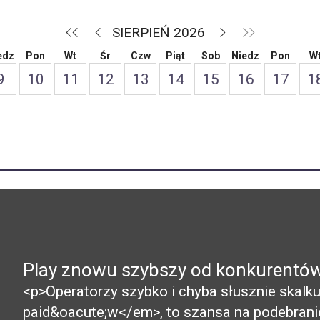
SIERPIEŃ 2026
edz
Pon
Wt
Śr
Czw
Piąt
Sob
Niedz
Pon
W
9
10
11
12
13
14
15
16
17
1
Play znowu szybszy od konkurentó
<p>Operatorzy szybko i chyba słusznie skalkul
paid&oacute;w</em>, to szansa na podebrani