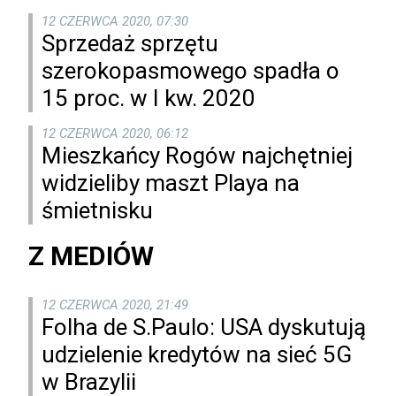
12 CZERWCA 2020, 07:30
Sprzedaż sprzętu
szerokopasmowego spadła o
15 proc. w I kw. 2020
12 CZERWCA 2020, 06:12
Mieszkańcy Rogów najchętniej
widzieliby maszt Playa na
śmietnisku
Z MEDIÓW
12 CZERWCA 2020, 21:49
Folha de S.Paulo: USA dyskutują
udzielenie kredytów na sieć 5G
w Brazylii