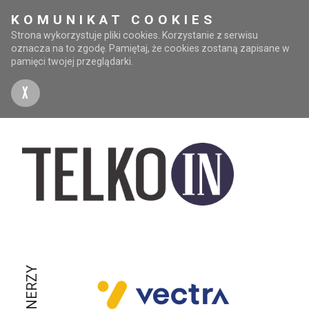
KOMUNIKAT COOKIES
Strona wykorzystuje pliki cookies. Korzystanie z serwisu
oznacza na to zgodę. Pamiętaj, że cookies zostaną zapisane w
pamięci twojej przeglądarki.
X
PARTNERZY