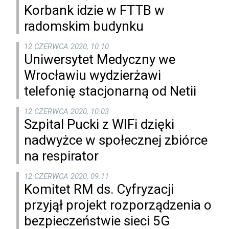
Korbank idzie w FTTB w
radomskim budynku
12 CZERWCA 2020, 10:10
Uniwersytet Medyczny we
Wrocławiu wydzierżawi
telefonię stacjonarną od Netii
12 CZERWCA 2020, 10:03
Szpital Pucki z WIFi dzięki
nadwyżce w społecznej zbiórce
na respirator
12 CZERWCA 2020, 09:11
Komitet RM ds. Cyfryzacji
przyjął projekt rozporządzenia o
bezpieczeństwie sieci 5G