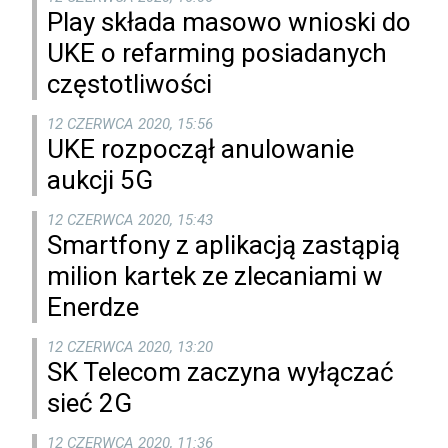
Play składa masowo wnioski do
UKE o refarming posiadanych
częstotliwości
12 CZERWCA 2020, 15:56
UKE rozpoczął anulowanie
aukcji 5G
12 CZERWCA 2020, 15:43
Smartfony z aplikacją zastąpią
milion kartek ze zlecaniami w
Enerdze
12 CZERWCA 2020, 13:20
SK Telecom zaczyna wyłączać
sieć 2G
12 CZERWCA 2020, 11:36