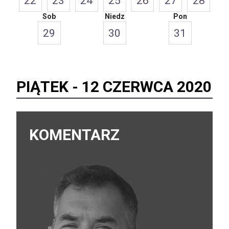
22
23
24
25
26
27
28
Sob
Niedz
Pon
29
30
31
PIĄTEK -
12 CZERWCA 2020
KOMENTARZ