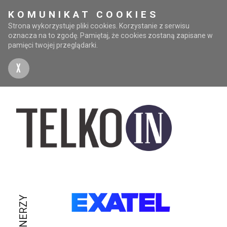
KOMUNIKAT COOKIES
Strona wykorzystuje pliki cookies. Korzystanie z serwisu
oznacza na to zgodę. Pamiętaj, że cookies zostaną zapisane w
pamięci twojej przeglądarki.
X
PARTNERZY