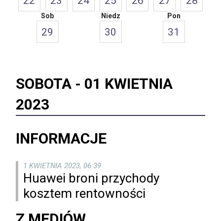
22
23
24
25
26
27
28
Sob
Niedz
Pon
29
30
31
SOBOTA -
01 KWIETNIA
2023
INFORMACJE
1 KWIETNIA 2023, 06:39
Huawei broni przychody
kosztem rentowności
Z MEDIÓW