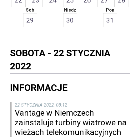
22
23
24
25
26
27
28
Sob
Niedz
Pon
29
30
31
SOBOTA -
22 STYCZNIA
2022
INFORMACJE
22 STYCZNIA 2022, 08:12
Vantage w Niemczech
zainstaluje turbiny wiatrowe na
wieżach telekomunikacyjnych