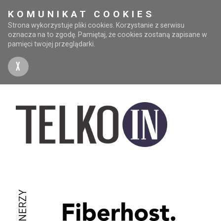
KOMUNIKAT COOKIES
Strona wykorzystuje pliki cookies. Korzystanie z serwisu
oznacza na to zgodę. Pamiętaj, że cookies zostaną zapisane w
pamięci twojej przeglądarki.
X
PARTNERZY