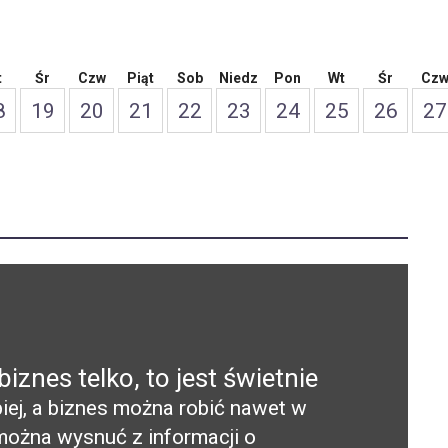
t
Śr
Czw
Piąt
Sob
Niedz
Pon
Wt
Śr
Cz
8
19
20
21
22
23
24
25
26
27
znes telko, to jest świetnie
piej, a biznes można robić nawet w
można wysnuć z informacji o