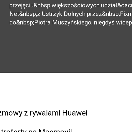
przejęciu&nbsp;większościowych udział&oac
Net&nbsp;z Ustrzyk Dolnych przez&nbsp;Fixma
do&nbsp;Piotra Muszyńskiego, niegdyś wice
rozmowy z rywalami Huawei