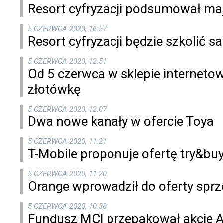
Resort cyfryzacji podsumował maj
5 CZERWCA 2020, 16:57
Resort cyfryzacji będzie szkolić
5 CZERWCA 2020, 12:51
Od 5 czerwca w sklepie internet
złotówkę
5 CZERWCA 2020, 12:07
Dwa nowe kanały w ofercie Toya
5 CZERWCA 2020, 11:21
T-Mobile proponuje ofertę try&bu
5 CZERWCA 2020, 11:20
Orange wprowadził do oferty spr
5 CZERWCA 2020, 10:38
Fundusz MCI przepakował akcje 