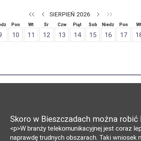
SIERPIEŃ 2026
edz
Pon
Wt
Śr
Czw
Piąt
Sob
Niedz
Pon
W
9
10
11
12
13
14
15
16
17
1
Skoro w Bieszczadach można robić bi
<p>W branży telekomunikacyjnej jest coraz le
naprawdę trudnych obszarach. Taki wniosek 