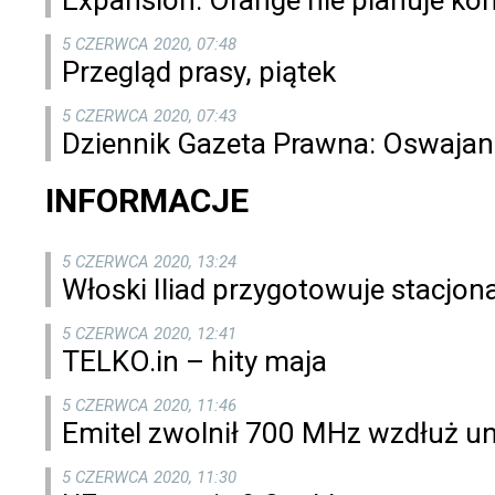
Expansion: Orange nie planuje ko
5 CZERWCA 2020, 07:48
Przegląd prasy, piątek
5 CZERWCA 2020, 07:43
Dziennik Gazeta Prawna: Oswajan
INFORMACJE
5 CZERWCA 2020, 13:24
Włoski Iliad przygotowuje stacjona
5 CZERWCA 2020, 12:41
TELKO.in – hity maja
5 CZERWCA 2020, 11:46
Emitel zwolnił 700 MHz wzdłuż un
5 CZERWCA 2020, 11:30