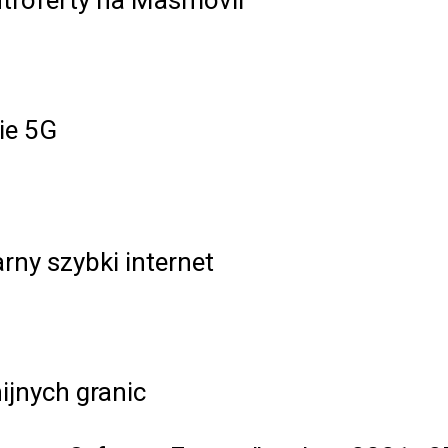
ntroferty na Masmovil
ie 5G
rny szybki internet
ijnych granic