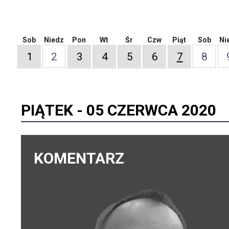
Sob
Niedz
Pon
Wt
Śr
Czw
Piąt
Sob
Ni
1
2
3
4
5
6
7
8
PIĄTEK -
05 CZERWCA 2020
KOMENTARZ