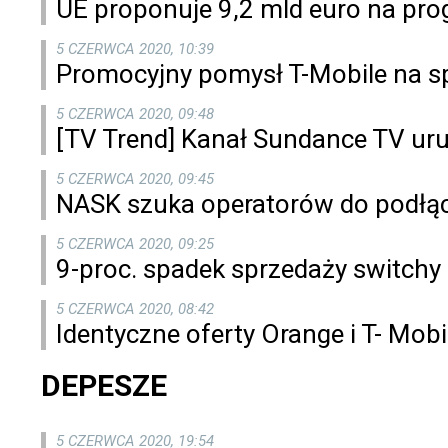
UE proponuje 9,2 mld euro na pr
5 CZERWCA 2020, 10:39
Promocyjny pomysł T-Mobile na s
5 CZERWCA 2020, 09:48
[TV Trend] Kanał Sundance TV ur
5 CZERWCA 2020, 09:45
NASK szuka operatorów do podłąc
5 CZERWCA 2020, 09:25
9-proc. spadek sprzedaży switchy 
5 CZERWCA 2020, 08:42
Identyczne oferty Orange i T- Mob
DEPESZE
5 CZERWCA 2020, 19:54