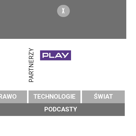
X
PARTNERZY
RAWO
TECHNOLOGIE
ŚWIAT
PODCASTY