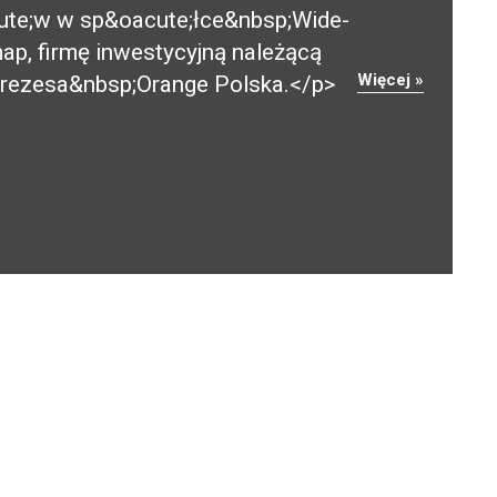
ute;w w sp&oacute;łce&nbsp;Wide-
p, firmę inwestycyjną należącą
Więcej »
prezesa&nbsp;Orange Polska.</p>