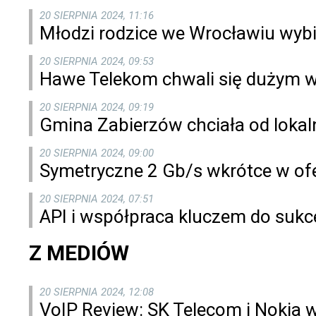
20 SIERPNIA 2024, 11:16
Młodzi rodzice we Wrocławiu wybi
20 SIERPNIA 2024, 09:53
Hawe Telekom chwali się dużym 
20 SIERPNIA 2024, 09:19
Gmina Zabierzów chciała od lokal
20 SIERPNIA 2024, 09:00
Symetryczne 2 Gb/s wkrótce w ofe
20 SIERPNIA 2024, 07:51
API i współpraca kluczem do suk
Z MEDIÓW
20 SIERPNIA 2024, 12:08
VoIP Review: SK Telecom i Nokia 