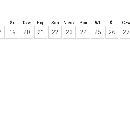
t
Śr
Czw
Piąt
Sob
Niedz
Pon
Wt
Śr
Cz
8
19
20
21
22
23
24
25
26
27