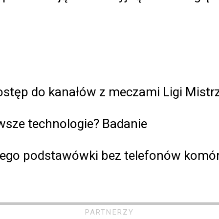
ostęp do kanałów z meczami Ligi Mist
wsze technologie? Badanie
nego podstawówki bez telefonów komó
PARTNERZY