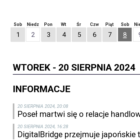
Sob
Niedz
Pon
Wt
Śr
Czw
Piąt
Sob
Ni
1
2
3
4
5
6
7
8
WTOREK -
20 SIERPNIA 2024
INFORMACJE
20 SIERPNIA 2024, 20:08
Poseł martwi się o relacje handlo
20 SIERPNIA 2024, 16:28
DigitalBridge przejmuje japońskie