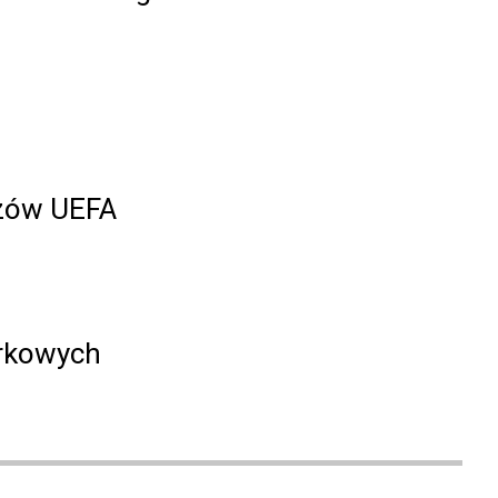
rzów UEFA
rkowych