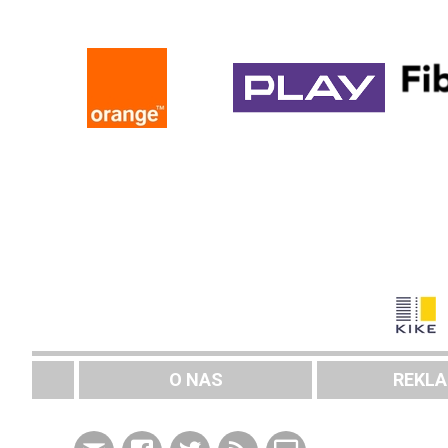
O NAS
REKL