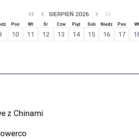
SIERPIEŃ 2026
edz
Pon
Wt
Śr
Czw
Piąt
Sob
Niedz
Pon
W
9
10
11
12
13
14
15
16
17
1
we z Chinami
 towerco