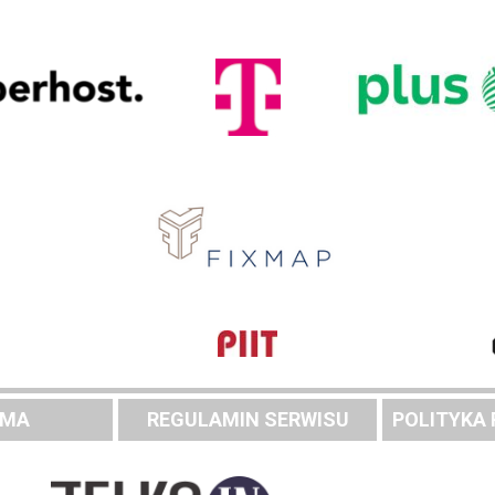
AMA
REGULAMIN SERWISU
POLITYKA