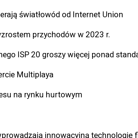
erają światłowód od Internet Union
wzrostem przychodów w 2023 r.
nego ISP 20 groszy więcej ponad standa
rcie Multiplaya
cesu na rynku hurtowym
wprowadzają innowacyjną technologię f