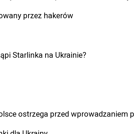
kowany przez hakerów
ąpi Starlinka na Ukrainie?
sce ostrzega przed wprowadzaniem pr
ki dla Ukrainy