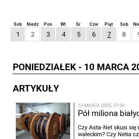
Sob
Niedz
Pon
Wt
Śr
Czw
Piąt
Sob
Ni
1
2
3
4
5
6
7
8
PONIEDZIAŁEK -
10 MARCA 2
ARTYKUŁY
10 MARCA 2025, 07:00
Pół miliona biał
Czy Asta-Net skusi się
wałeckim? Czy Netia c