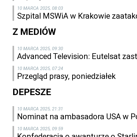
10 MARCA 2025, 08:03
Szpital MSWiA w Krakowie zaata
Z MEDIÓW
10 MARCA 2025, 09:30
Advanced Television: Eutelsat zast
10 MARCA 2025, 07:24
Przegląd prasy, poniedziałek
DEPESZE
10 MARCA 2025, 21:31
Nominat na ambasadora USA w Pol
10 MARCA 2025, 09:59
Konfederacja o awanturze o Starlin