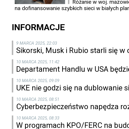
Różanie w woj. mazowi
na dofinansowanie szybkich sieci w białych p
INFORMACJE
9 MARCA 2025, 22:03
Sikorski, Musk i Rubio starli się w 
10 MARCA 2025, 11:42
​​Departament Handlu w USA będ
10 MARCA 2025, 09:09
UKE nie godzi się na dublowanie si
10 MARCA 2025, 08:51
Cyberbezpieczeństwo napędza rozw
10 MARCA 2025, 08:33
W programach KPO/FERC na budowę