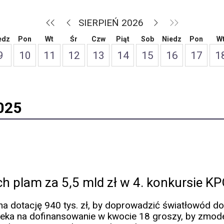
SIERPIEŃ 2026
edz
Pon
Wt
Śr
Czw
Piąt
Sob
Niedz
Pon
W
9
10
11
12
13
14
15
16
17
1
025
ych plam za 5,5 mld zł w 4. konkursie K
 na dotację 940 tys. zł, by doprowadzić światłowód d
zeka na dofinansowanie w kwocie 18 groszy, by zmod