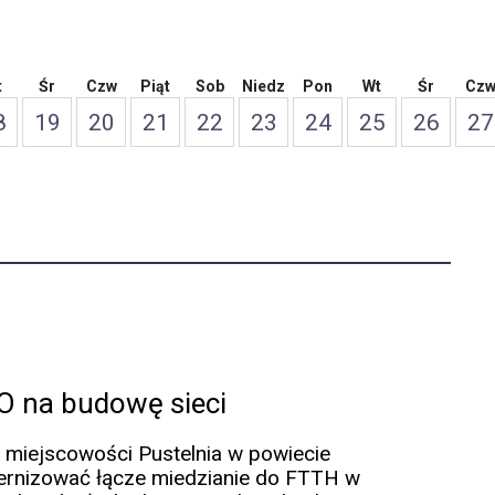
t
Śr
Czw
Piąt
Sob
Niedz
Pon
Wt
Śr
Cz
8
19
20
21
22
23
24
25
26
27
PO na budowę sieci
o miejscowości Pustelnia w powiecie
ernizować łącze miedzianie do FTTH w