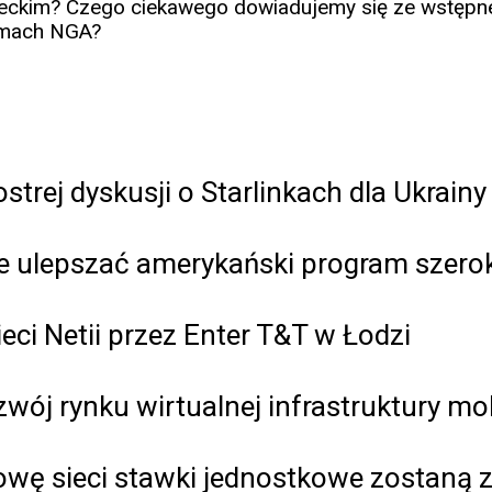
eckim? Czego ciekawego dowiadujemy się ze wstępnej
lamach NGA?
ostrej dyskusji o Starlinkach dla Ukrainy
zie ulepszać amerykański program sze
eci Netii przez Enter T&T w Łodzi
ój rynku wirtualnej infrastruktury mob
 sieci stawki jednostkowe zostaną z