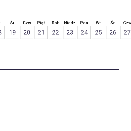
t
Śr
Czw
Piąt
Sob
Niedz
Pon
Wt
Śr
Cz
8
19
20
21
22
23
24
25
26
27