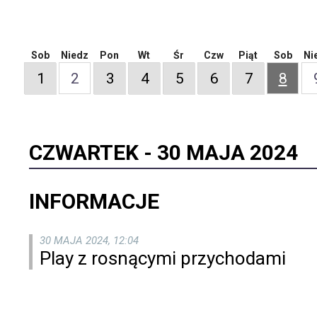
Sob
Niedz
Pon
Wt
Śr
Czw
Piąt
Sob
Ni
1
2
3
4
5
6
7
8
CZWARTEK -
30 MAJA 2024
INFORMACJE
30 MAJA 2024, 12:04
Play z rosnącymi przychodami