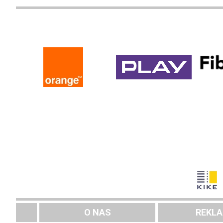
O NAS
REKL