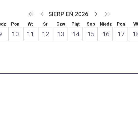
SIERPIEŃ 2026
edz
Pon
Wt
Śr
Czw
Piąt
Sob
Niedz
Pon
W
9
10
11
12
13
14
15
16
17
1