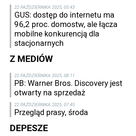
22 PAŹDZIERNIKA 2025, 05:43
GUS: dostęp do internetu ma
96,2 proc. domostw, ale łącza
mobilne konkurencją dla
stacjonarnych
Z MEDIÓW
22 PAŹDZIERNIKA 2025, 08:11
PB: Warner Bros. Discovery jest
otwarty na sprzedaż
22 PAŹDZIERNIKA 2025, 07:45
Przegląd prasy, środa
DEPESZE