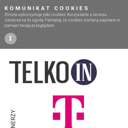
KOMUNIKAT COOKIES
Strona wykorzystuje pliki cookies. Korzystanie z serwisu
oznacza na to zgodę. Pamiętaj, że cookies zostaną zapisane w
pamięci twojej przeglądarki.
X
PARTNERZY