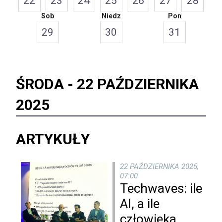
22
23
24
25
26
27
28
Sob
Niedz
Pon
29
30
31
ŚRODA -
22 PAŹDZIERNIKA
2025
ARTYKUŁY
22 PAŹDZIERNIKA 2025,
07:00
Techwaves: ile
AI, a ile
człowieka