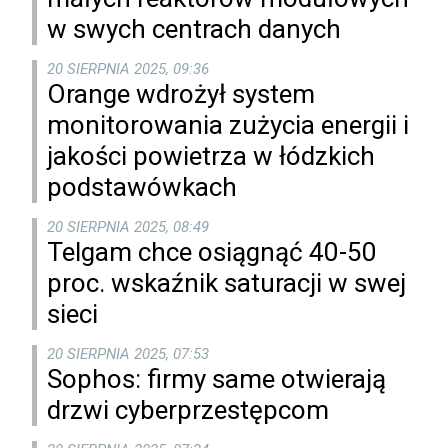
w swych centrach danych
20 SIERPNIA 2025, 09:36
Orange wdrożył system
monitorowania zużycia energii i
jakości powietrza w łódzkich
podstawówkach
20 SIERPNIA 2025, 08:49
Telgam chce osiągnąć 40-50
proc. wskaźnik saturacji w swej
sieci
20 SIERPNIA 2025, 07:53
Sophos: firmy same otwierają
drzwi cyberprzestępcom