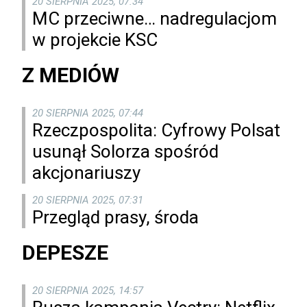
20 SIERPNIA 2025, 07:34
MC przeciwne… nadregulacjom
w projekcie KSC
Z MEDIÓW
20 SIERPNIA 2025, 07:44
Rzeczpospolita: Cyfrowy Polsat
usunął Solorza spośród
akcjonariuszy
20 SIERPNIA 2025, 07:31
Przegląd prasy, środa
DEPESZE
20 SIERPNIA 2025, 14:57