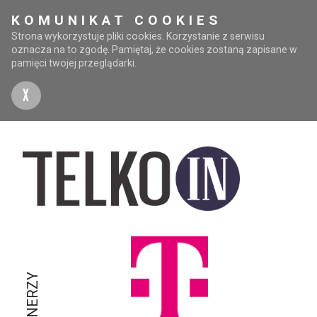
KOMUNIKAT COOKIES
Strona wykorzystuje pliki cookies. Korzystanie z serwisu
oznacza na to zgodę. Pamiętaj, że cookies zostaną zapisane w
pamięci twojej przeglądarki.
X
PARTNERZY