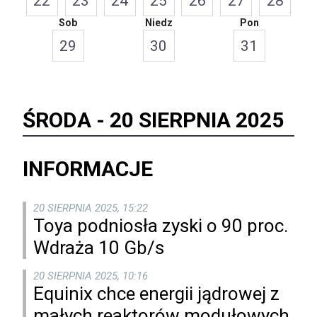
22
23
24
25
26
27
28
Sob
Niedz
Pon
29
30
31
ŚRODA -
20 SIERPNIA 2025
INFORMACJE
20 SIERPNIA 2025, 15:22
Toya podniosła zyski o 90 proc.
Wdraża 10 Gb/s
20 SIERPNIA 2025, 10:16
Equinix chce energii jądrowej z
małych reaktorów modułowych