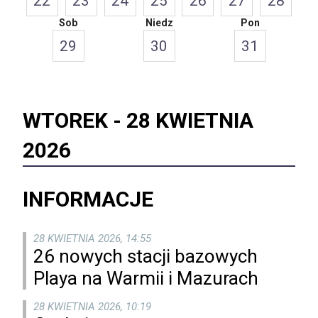
22
23
24
25
26
27
28
Sob
Niedz
Pon
29
30
31
WTOREK -
28 KWIETNIA
2026
INFORMACJE
28 KWIETNIA 2026, 14:55
26 nowych stacji bazowych
Playa na Warmii i Mazurach
28 KWIETNIA 2026, 10:19