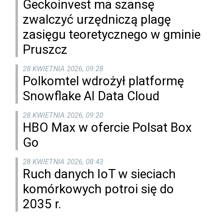
Geckoinvest ma szansę
zwalczyć urzędniczą plagę
zasięgu teoretycznego w gminie
Pruszcz
28 KWIETNIA 2026, 09:28
Polkomtel wdrożył platformę
Snowflake AI Data Cloud
28 KWIETNIA 2026, 09:20
HBO Max w ofercie Polsat Box
Go
28 KWIETNIA 2026, 08:43
Ruch danych IoT w sieciach
komórkowych potroi się do
2035 r.