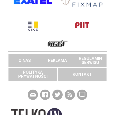
REGULAMIN
O NAS
REKLAMA
SERWISU
POLITYKA
KONTAKT
PRYWATNOŚCI