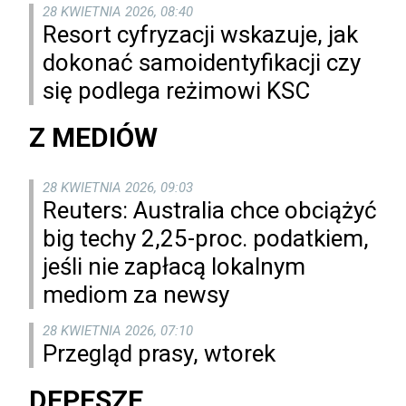
28 KWIETNIA 2026, 08:40
Resort cyfryzacji wskazuje, jak
dokonać samoidentyfikacji czy
się podlega reżimowi KSC
Z MEDIÓW
28 KWIETNIA 2026, 09:03
Reuters: Australia chce obciążyć
big techy 2,25-proc. podatkiem,
jeśli nie zapłacą lokalnym
mediom za newsy
28 KWIETNIA 2026, 07:10
Przegląd prasy, wtorek
DEPESZE