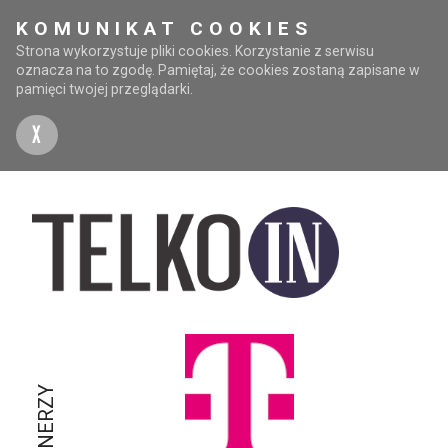
KOMUNIKAT COOKIES
Strona wykorzystuje pliki cookies. Korzystanie z serwisu
oznacza na to zgodę. Pamiętaj, że cookies zostaną zapisane w
pamięci twojej przeglądarki.
X
PARTNERZY