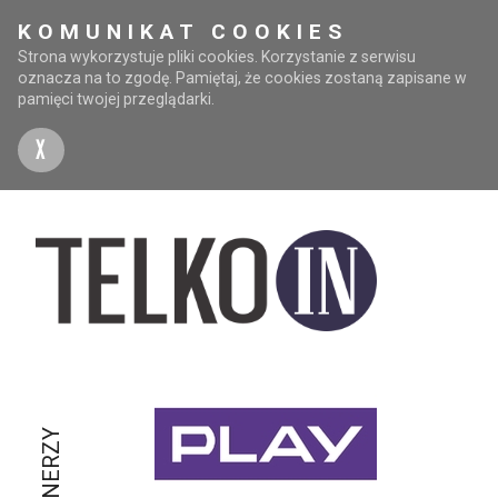
KOMUNIKAT COOKIES
Strona wykorzystuje pliki cookies. Korzystanie z serwisu
oznacza na to zgodę. Pamiętaj, że cookies zostaną zapisane w
pamięci twojej przeglądarki.
X
PARTNERZY