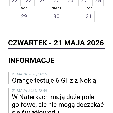
22
23
24
25
26
27
28
Sob
Niedz
Pon
29
30
31
CZWARTEK -
21 MAJA 2026
INFORMACJE
21 MAJA 2026, 20:29
Orange testuje 6 GHz z Nokią
21 MAJA 2026, 12:49
W Naterkach mają duże pole
golfowe, ale nie mogą doczekać
się światłowodu