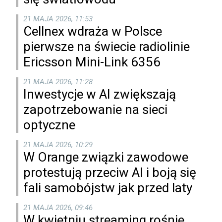
21 MAJA 2026, 11:53
Cellnex wdraża w Polsce
pierwsze na świecie radiolinie
Ericsson Mini-Link 6356
21 MAJA 2026, 11:28
Inwestycje w AI zwiększają
zapotrzebowanie na sieci
optyczne
21 MAJA 2026, 10:29
W Orange związki zawodowe
protestują przeciw AI i boją się
fali samobójstw jak przed laty
21 MAJA 2026, 09:46
W kwietniu streaming rośnie,