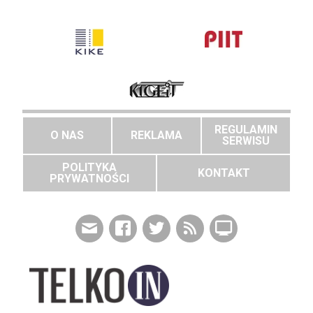
REGULAMIN
O NAS
REKLAMA
SERWISU
POLITYKA
KONTAKT
PRYWATNOŚCI